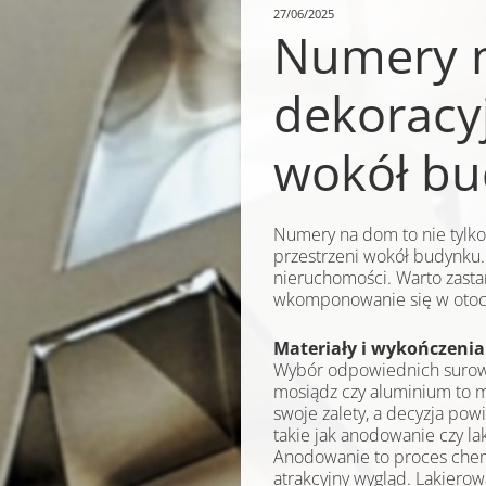
27/06/2025
Numery n
dekoracyj
wokół bu
Numery na dom to nie tylko 
przestrzeni wokół budynku
nieruchomości. Warto zasta
wkomponowanie się w otocz
Materiały i wykończen
Wybór odpowiednich surowc
mosiądz czy aluminium to m
swoje zalety, a decyzja po
takie jak anodowanie czy l
Anodowanie to proces chem
atrakcyjny wygląd. Lakiero