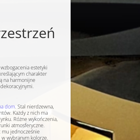
rzestrzeń
o wzbogacenia estetyki
reślającym charakter
lą na harmonijne
 dekoracyjnymi.
na dom
. Stal nierdzewna,
ntów. Każdy z nich ma
udynku. Różne wykończenia,
runki atmosferyczne.
c mu jednocześnie
kę w wybranym kolorze.