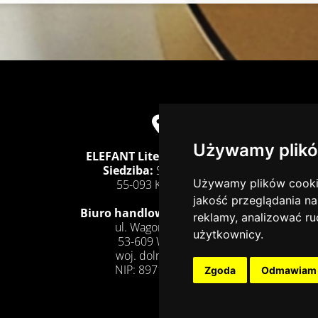

Używamy plikó
ELEFANT Literyzmetalu.pl
Siedziba:
Stępin 33D,
Używamy plików cookie 
55-093 Kiełczów
jakość przeglądania na
Biuro handlowe/Produkcja:
reklamy, analizować ru
ul. Wagonowa 34,
użytkownicy.
53-609 Wrocław
woj. dolnośląskie
NIP: 8971266383
Zgoda
Odmawiam