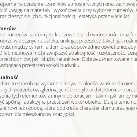
porne na działanie czynników atmosferycznych oraz zachowają
rócić uwagę na materiały i wykończenia przy wyborze numerów, 
 cieszyć się ich funkcjonalnością i estetyką przez wiele lat.
umerów
e numerów na dom jest kluczowe dla ich widoczności oraz funk
brze widocznych z daleka, unikając przeszkód takich jak rośl
trast między cyframi a tłem oraz odpowiednie oświetlenie, aby 
 lub neonowe może zwiększyć atrakcyjność i użyteczność. Dzię
przechodniów, jak i służby ratunkowe. Dobrze zamontowane nu
 wzbogaca przestrzeń wokół budynku.
dualność
 dom to sposób na wyrażenie indywidualności właściciela nier
nych potrzeb, uwzględniając różne style architektoniczne oraz 
czenia tych elementów z innymi dekoracjami, takimi jak lampy m
ć spójną i atrakcyjną przestrzeń wokół obiektu. Dzięki temu num
le również ozdobą, która podkreśla charakter domu oraz jego o
tycznym dla mieszkańców oraz gości.