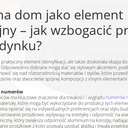
a dom jako element
ny – jak wzbogacić p
dynku?
praktyczny element identyfikacji, ale także doskonała okazja d
. Odpowiednio dobrane mogą stać się stylowym akcentem, podk
nowić się nad różnorodnością materiałów i stylów, które pozwo
enie oraz stworzenie spójnej kompozycji z innymi elementami
ia numerów
ów ma kluczowe znaczenie dla trwałości i wyglądu
numerów 
ateriały, które mogą być wykorzystane do produkcji tych eleme
winna opierać się na indywidualnych preferencjach oraz stylu b
akierowanie proszkowe, wpływają na estetykę i odporność na wa
iczny, który zwiększa odporność aluminium na korozję, nadają
wanie proszkowe z kolei pozwala uzyskać gładką i trwałą powło