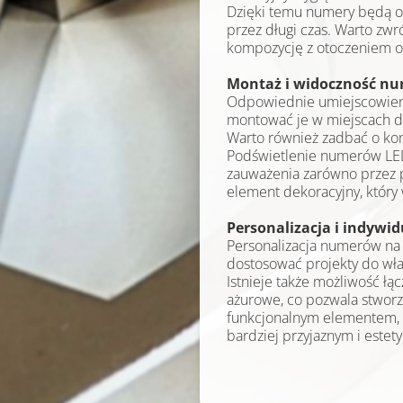
Dzięki temu numery będą od
przez długi czas. Warto zw
kompozycję z otoczeniem oraz
Montaż i widoczność n
Odpowiednie umiejscowieni
montować je w miejscach do
Warto również zadbać o kon
Podświetlenie numerów LED
zauważenia zarówno przez 
element dekoracyjny, który
Personalizacja i indywi
Personalizacja numerów na
dostosować projekty do włas
Istnieje także możliwość łą
ażurowe, co pozwala stworzy
funkcjonalnym elementem, a
bardziej przyjaznym i este