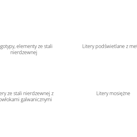
gotypy, elementy ze stali
Litery podświetlane z me
nierdzewnej
tery ze stali nierdzewnej z
Litery mosiężne
owłokami galwanicznymi