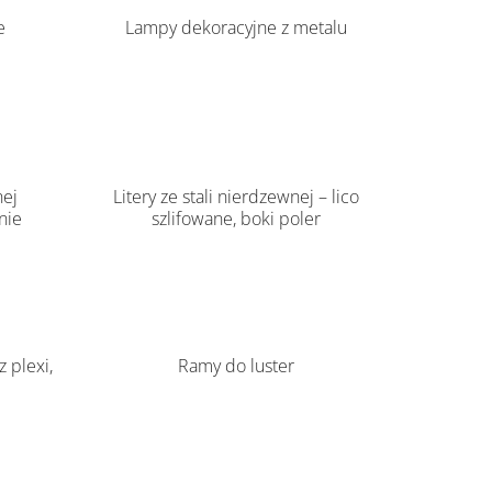
e
Lampy dekoracyjne z metalu
nej
Litery ze stali nierdzewnej – lico
nie
szlifowane, boki poler
z plexi,
Ramy do luster