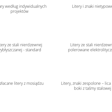
ary według indywidualnych
Litery i znaki nietypow
projektów
tery ze stali nierdzewnej
Litery ze stali nierdzew
ybłyszczanej - standard
polerowane elektrolitycz
złacane litery z mosiądzu
Litery, znaki zespolone – lica 
boki z taśmy stalowej