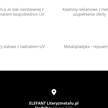
lice ze stali nierdzewnej z
Kasetony reklamowe z met
rukiem bezpośrednim UV
uzupełnienie oferty
ery stalowe z nadrukiem UV
Metaloplastyka – repuser

ELEFANT Literyzmetalu.pl