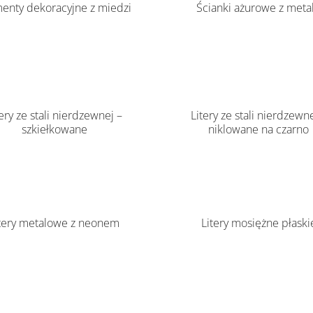
enty dekoracyjne z miedzi
Ścianki ażurowe z meta
tery ze stali nierdzewnej –
Litery ze stali nierdzewne
szkiełkowane
niklowane na czarno
tery metalowe z neonem
Litery mosiężne płaski