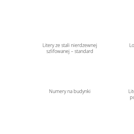
Litery ze stali nierdzewnej
Lo
szlifowanej – standard
Numery na budynki
Li
p