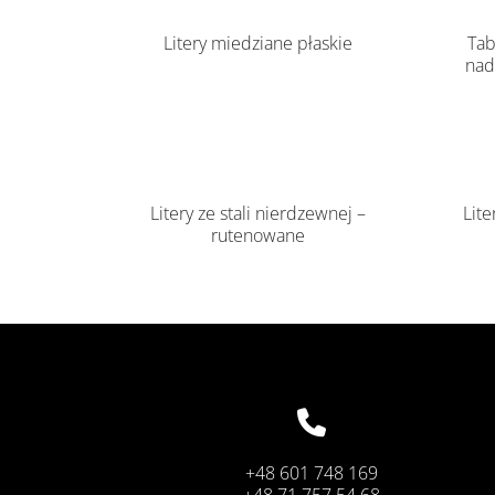
Litery miedziane płaskie
Tab
nad
Litery ze stali nierdzewnej –
Lit
rutenowane

+48 601 748 169