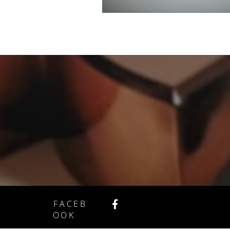
FACEB
OOK