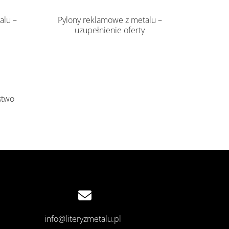
alu –
Pylony reklamowe z metalu –
uzupełnienie oferty
stwo

info@literyzmetalu.pl