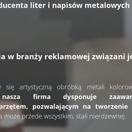
ducenta liter i napisów metalowych
ia w branży reklamowej związani j
 się artystyczną obróbką metali koloro
j
nasza firma dysponuje zaawans
sprzętem, pozwalającym na tworzenie 
 a może przede wszystkim, stali nierdzewnej.