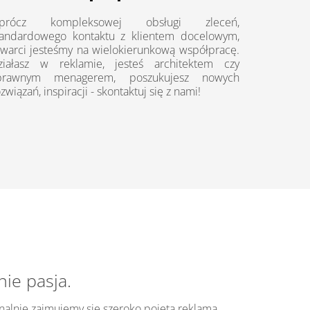
prócz kompleksowej obsługi zleceń,
tandardowego kontaktu z klientem docelowym,
twarci jesteśmy na wielokierunkową współpracę.
ziałasz w reklamie, jesteś architektem czy
prawnym menagerem, poszukujesz nowych
związań, inspiracji - skontaktuj się z nami!
ie pasja.
onalnie zajmujemy się szeroko pojętą reklamą,