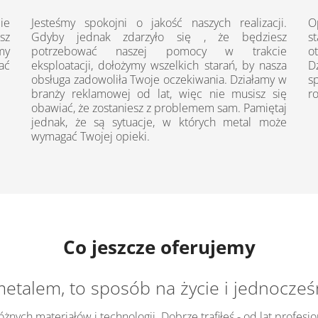
ie
Jesteśmy spokojni o jakość naszych realizacji.
O
sz
Gdyby jednak zdarzyło się , że będziesz
s
my
potrzebować naszej pomocy w trakcie
o
ać
eksploatacji, dołożymy wszelkich starań, by nasza
D
obsługa zadowoliła Twoje oczekiwania. Działamy w
s
branży reklamowej od lat, więc nie musisz się
ro
obawiać, że zostaniesz z problemem sam. Pamiętaj
jednak, że są sytuacje, w których metal może
wymagać Twojej opieki.
Co jeszcze oferujemy
metalem, to sposób na życie i jednocześn
ych materiałów i technologii. Dobrze trafiłeś - od lat profesj