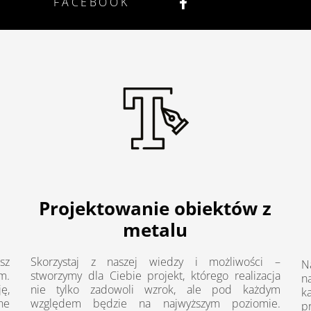
FACEBOOK
Projektowanie obiektów z
metalu
sz
Skorzystaj z naszej wiedzy i możliwości –
N
m.
stworzymy dla Ciebie projekt, którego realizacja
n
ę,
nie tylko zadowoli wzrok, ale pod każdym
k
ne
względem będzie na najwyższym poziomie.
p