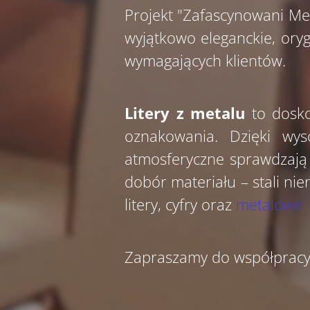
Projekt "Zafascynowani Me
wyjątkowo eleganckie, oryg
wymagających klientów.
Litery z metalu
to dosko
oznakowania. Dzięki wy
atmosferyczne sprawdzają
dobór materiału – stali ni
litery, cyfry oraz
metalowe 
Zapraszamy do współpracy i