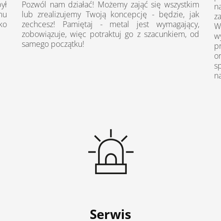
ył
Pozwól nam działać! Możemy zająć się wszystkim
n
mu
lub zrealizujemy Twoją koncepcję - będzie, jak
z
ko
zechcesz! Pamiętaj - metal jest wymagający,
W
zobowiązuje, więc potraktuj go z szacunkiem, od
w
samego początku!
p
o
s
na
Serwis