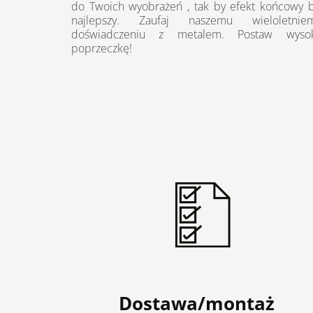
do Twoich wyobrażeń , tak by efekt końcowy b
najlepszy. Zaufaj naszemu wieloletnie
doświadczeniu z metalem. Postaw wyso
poprzeczkę!
Dostawa/montaż