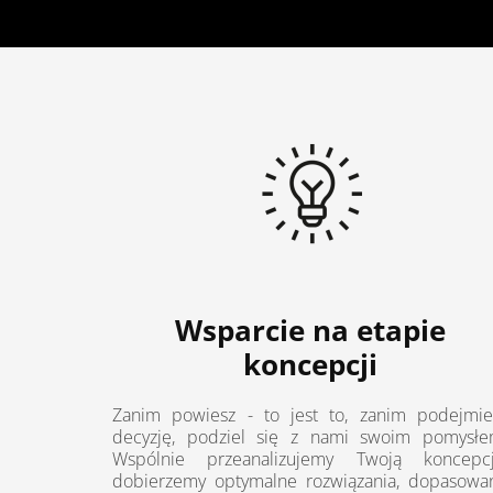
Wsparcie na etapie
koncepcji
Zanim powiesz - to jest to, zanim podejmie
decyzję, podziel się z nami swoim pomysłe
Wspólnie przeanalizujemy Twoją koncepcj
dobierzemy optymalne rozwiązania, dopasowa