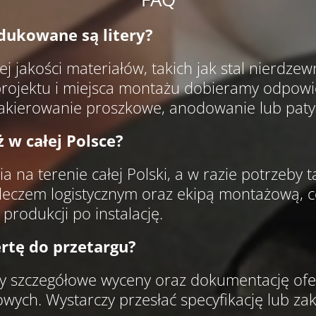
dukowane są litery?
j jakości materiałów, takich jak stal nierdze
projektu i miejsca montażu dobieramy odpowi
, lakierowanie proszkowe, anodowanie lub pat
 w całej Polsce?
 na terenie całej Polski, a w razie potrzeby t
eczem logistycznym oraz ekipą montażową, 
rodukcji po instalację.
rtę do przetargu?
y szczegółowe wyceny oraz dokumentację ofe
owych. Wystarczy przesłać specyfikację lub za