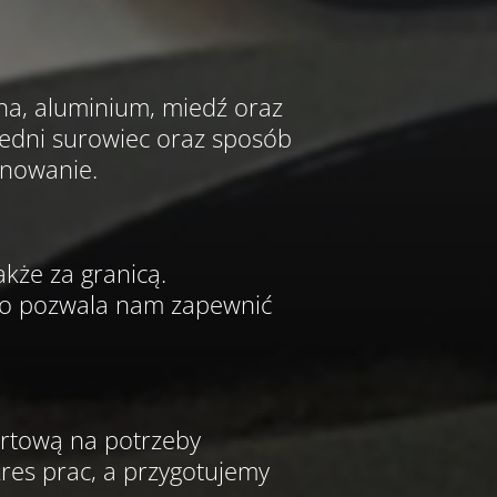
wna, aluminium, miedź oraz
edni surowiec oraz sposób
ynowanie.
akże za granicą.
co pozwala nam zapewnić
rtową na potrzeby
kres prac, a przygotujemy