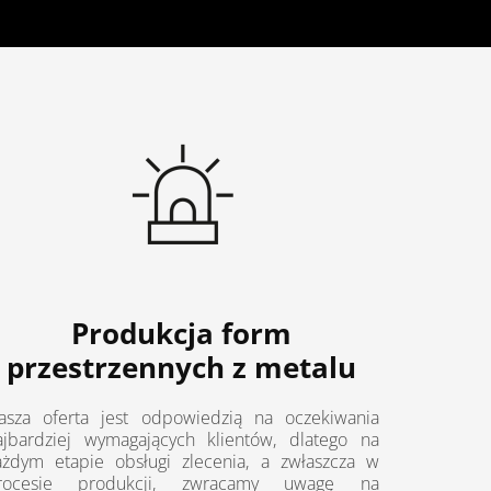
Produkcja form
przestrzennych z metalu
asza oferta jest odpowiedzią na oczekiwania
ajbardziej wymagających klientów, dlatego na
ażdym etapie obsługi zlecenia, a zwłaszcza w
rocesie produkcji, zwracamy uwagę na