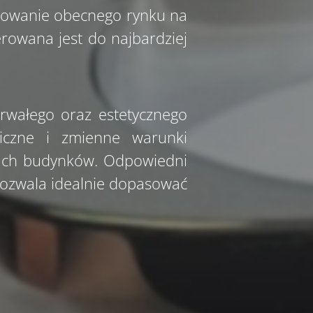
ebowanie obecnego rynku na
erowana jest do najbardziej
rwałego oraz estetycznego
iczne i zmienne warunki
jach budynków. Odpowiedni
 pozwala idealnie dopasować