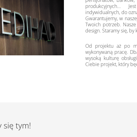
pensjonatów, banków, 
produkcyjnych... J
indywidualnych, do ozn
Gwarantujemy, w nasze
Twoich potrzeb. Nasze 
design. Staramy się, by 
Od projektu aż po mo
wykonywaną pracę. Dba
wysoką kulturę obsługi
Ciebie projekt, który b
 się tym!