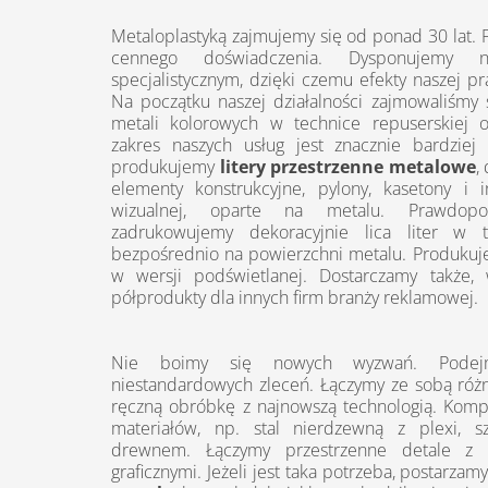
Metaloplastyką zajmujemy się od ponad 30 lat. P
cennego doświadczenia. Dysponujemy n
specjalistycznym, dzięki czemu efekty naszej pr
Na początku naszej działalności zajmowaliśmy 
metali kolorowych w technice repuserskiej o
zakres naszych usług jest znacznie bardziej
produkujemy
litery przestrzenne metalowe
,
elementy konstrukcyjne, pylony, kasetony i
wizualnej, oparte na metalu. Prawdopo
zadrukowujemy dekoracyjnie lica liter w 
bezpośrednio na powierzchni metalu. Produkuj
w wersji podświetlanej. Dostarczamy także,
półprodukty dla innych firm branży reklamowej.
Nie boimy się nowych wyzwań. Podej
niestandardowych zleceń. Łączymy ze sobą różne
ręczną obróbkę z najnowszą technologią. Kom
materiałów, np. stal nierdzewną z plexi, s
drewnem. Łączymy przestrzenne detale z
graficznymi. Jeżeli jest taka potrzeba, postarzam