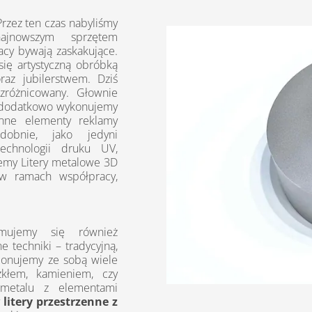
rzez ten czas nabyliśmy
ajnowszym sprzętem
acy bywają zaskakujące.
się artystyczną obróbką
raz jubilerstwem. Dziś
 zróżnicowany. Głownie
 dodatkowo wykonujemy
 inne elementy reklamy
dobnie, jako jedyni
technologii druku UV,
emy Litery metalowe 3D
 w ramach współpracy,
mujemy się również
 techniki – tradycyjną,
ponujemy ze sobą wiele
zkłem, kamieniem, czy
 metalu z elementami
y
litery przestrzenne z