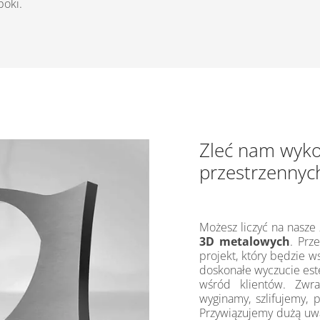
poki.
Zleć nam wyko
przestrzennyc
Możesz liczyć na nasze
3D metalowych
. Prz
projekt, który będzie 
doskonałe wyczucie est
wśród klientów. Zwr
wyginamy, szlifujemy, 
Przywiązujemy dużą uw