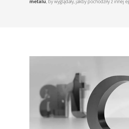
metalu
, by wyglądały, jakby pochodziły z innej e