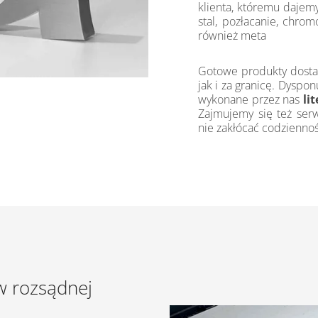
klienta, któremu dajem
stal, pozłacanie, chro
również meta
Gotowe produkty dosta
jak i za granicę. Dysp
wykonane przez nas
li
Zajmujemy się też ser
nie zakłócać codziennoś
w rozsądnej