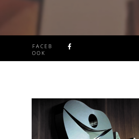
FACEB
OOK