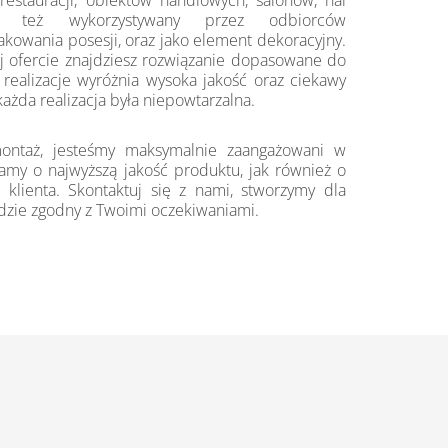
restauracji, obiektów handlowych, salonów, hal
est też wykorzystywany przez odbiorców
akowania posesji, oraz jako element dekoracyjny.
j ofercie znajdziesz rozwiązanie dopasowane do
realizacje wyróżnia wysoka jakość oraz ciekawy
każda realizacja była niepowtarzalna.
ntaż, jesteśmy maksymalnie zaangażowani w
my o najwyższą jakość produktu, jak również o
 klienta. Skontaktuj się z nami, stworzymy dla
ędzie zgodny z Twoimi oczekiwaniami.