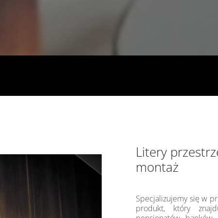
Litery przestr
montaż
Specjalizujemy się w p
produkt, który znajd