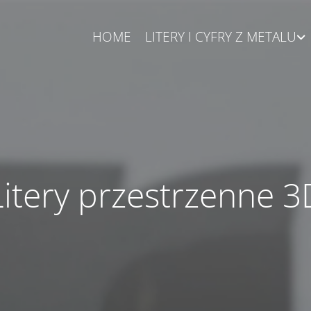
HOME
LITERY I CYFRY Z METALU
Litery przestrzenne 3