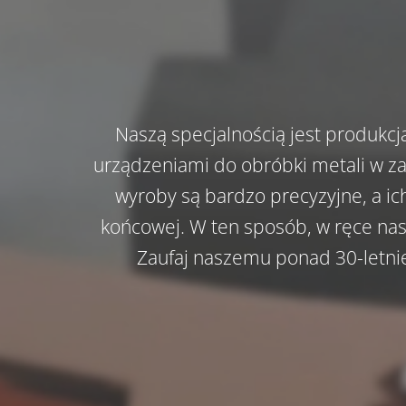
Naszą specjalnością jest produkc
urządzeniami do obróbki metali w zak
wyroby są bardzo precyzyjne, a i
końcowej.
W ten sposób, w ręce nasz
Zaufaj naszemu ponad 30-letni