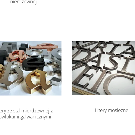
nierdzewnej
Litery mosiężne
tery ze stali nierdzewnej z
owłokami galwanicznymi