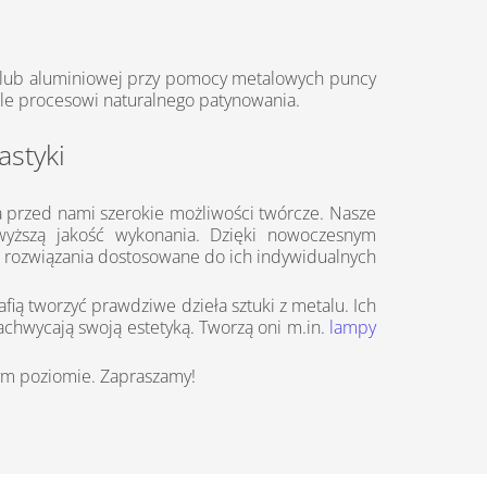
j lub aluminiowej przy pomocy metalowych puncy
e procesowi naturalnego patynowania.
styki
 przed nami szerokie możliwości twórcze. Nasze
jwyższą jakość wykonania. Dzięki nowoczesnym
e rozwiązania dostosowane do ich indywidualnych
fią tworzyć prawdziwe dzieła sztuki z metalu. Ich
chwycają swoją estetyką. Tworzą oni m.in.
lampy
zym poziomie. Zapraszamy!