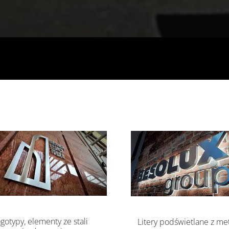
gotypy, elementy ze stali
Litery podświetlane z me