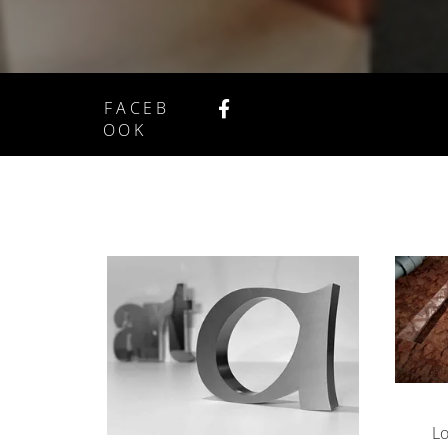
FACEB
OOK
Lo