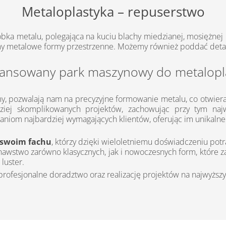
Metaloplastyka – repuserstwo
bka metalu, polegająca na kuciu blachy miedzianej, mosiężne
my metalowe formy przestrzenne. Możemy również poddać detal
ansowany park maszynowy do metalopla
y, pozwalają nam na precyzyjne formowanie metalu, co otwiera
dziej skomplikowanych projektów, zachowując przy tym na
aniom najbardziej wymagających klientów, oferując im unikaln
w swoim fachu
, którzy dzięki wieloletniemu doświadczeniu potra
awstwo zarówno klasycznych, jak i nowoczesnych form, które za
 luster.
 profesjonalne doradztwo oraz realizację projektów na najwyżs