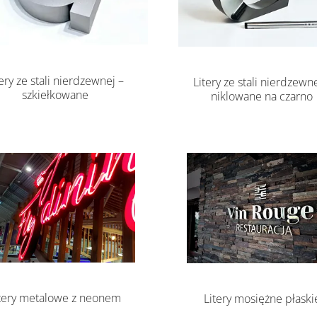
tery ze stali nierdzewnej –
Litery ze stali nierdzewne
szkiełkowane
niklowane na czarno
tery metalowe z neonem
Litery mosiężne płaski