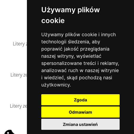
Używamy plików
Elementy dekoracyjne z mosiądzu
cookie
Używamy plików cookie i innych
technologii śledzenia, aby
Litery ze stali nierdzewnej wybłyszczanej - standard
poprawić jakość przeglądania
naszej witryny, wyświetlać
spersonalizowane treści i reklamy,
analizować ruch w naszej witrynie
Litery ze stali nierdzewnej polerowane elektrolitycznie
i wiedzieć, skąd pochodzą nasi
użytkownicy.
Zgoda
Litery ze stali nierdzewnej – lico szlifowane, boki poler
Odmawiam
Zmiana ustawień