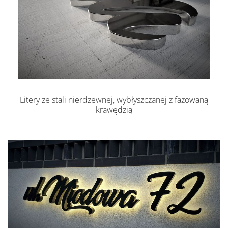
Litery ze stali nierdzewnej, wybłyszczanej z fazowaną
krawędzią