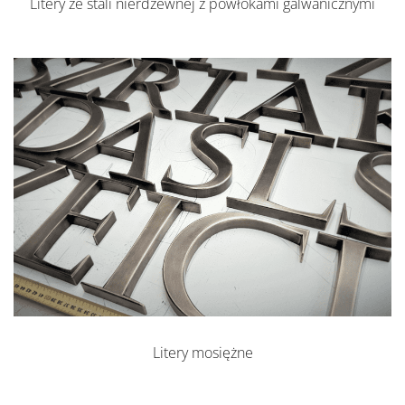
Litery ze stali nierdzewnej z powłokami galwanicznymi
Litery mosiężne