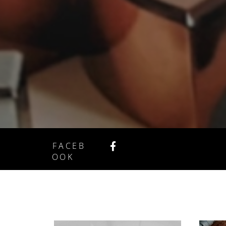
FACEB
OOK