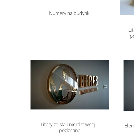
Numery na budynki
Li
p
Litery ze stali nierdzewnej –
Elem
pozłacane