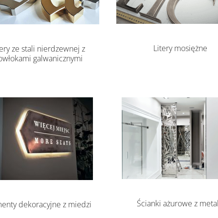
Litery mosiężne
tery ze stali nierdzewnej z
owłokami galwanicznymi
Ścianki ażurowe z meta
enty dekoracyjne z miedzi