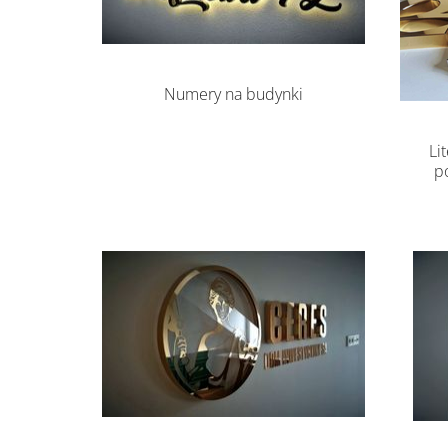
Numery na budynki
Li
p